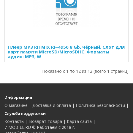
Плеер MP3 RITMIX RF-4950 8 Gb, чёрный. Слот для
карт памяти MicroSD/MicroSDHC. Форматы
аудио: MP3, W
Показано с 1 по 12 из 12 (всего 1 страниц)
Информация
О магазине
|
Доставка и оплата
|
Политика Безопасности
|
Служба поддержки
Контакты
|
Возврат товара
|
Карта сайта
|
7-MOBILE.RU © Работаем с 2018 г.